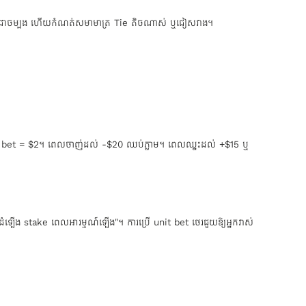
yer ជាចម្បង ហើយកំណត់សមាមាត្រ Tie តិចណាស់ ឬជៀសវាង។
it bet = $2។ ពេលចាញ់ដល់ -$20 ឈប់ភ្លាម។ ពេលឈ្នះដល់ +$15 ឬ
"ដំឡើង stake ពេលអារម្មណ៍ឡើង"។ ការប្រើ unit bet ថេរជួយឱ្យអ្នកវាស់