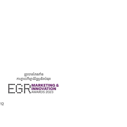
ត្រូវបានតែងតាំង
ការភ្នាល់កីឡាដ៏ច្នៃប្រឌិតបំផុត
 12