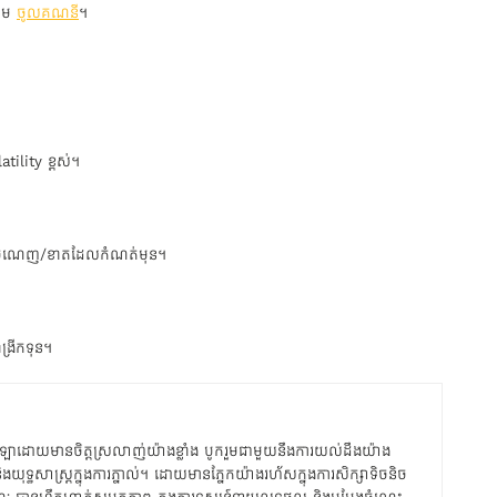
សូម
ចូលគណនី
។
atility ខ្ពស់។
ដៅចំណេញ/ខាតដែលកំណត់មុន។
ង្រីកទុន។
ល់កីឡាដោយមានចិត្តស្រលាញ់យ៉ាងខ្លាំង បូករួមជាមួយនឹងការយល់ដឹងយ៉ាង
និងយុទ្ធសាស្ត្រក្នុងការភ្នាល់។ ដោយមានភ្នែកយ៉ាងរហ័សក្នុងការសិក្សាទិចនិច