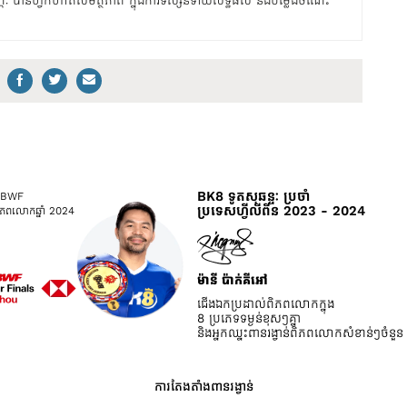
រ វណ្ណៈ បានហ្វឹកហាត់សមត្ថភាព ក្នុងការទស្សន៍ទាយលទ្ធផល និងបម្លែងចំណេះ
BK8 ទូតសុឆន្ទៈ ប្រចាំ
 BWF
ប្រទេសហ្វីលីពីន 2023 - 2024
ត្រពិភពលោកឆ្នាំ 2024
ម៉ានី ប៉ាក់គីអៅ
ជើងឯកប្រដាល់ពិភពលោកក្នុង
8 ប្រភេទទម្ងន់ខុសៗគ្នា
និងអ្នកឈ្នះពានរង្វាន់ពិភពលោកសំខាន់ៗចំនួន
ការតែងតាំងពានរង្វាន់