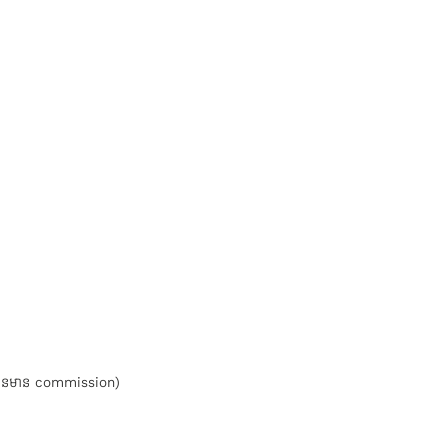
្រើនមាន commission)