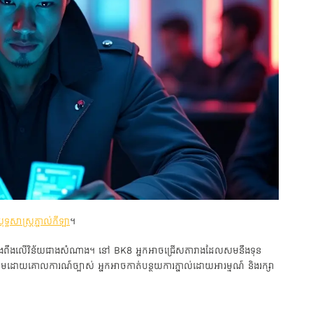
ុទ្ធសាស្ត្រភ្នាល់កីឡា
។
វែងពឹងលើវិន័យជាងសំណាង។ នៅ BK8 អ្នកអាចជ្រើសតារាងដែលសមនឹងទុន
តើមដោយគោលការណ៍ច្បាស់ អ្នកអាចកាត់បន្ថយការភ្នាល់ដោយអារម្មណ៍ និងរក្សា