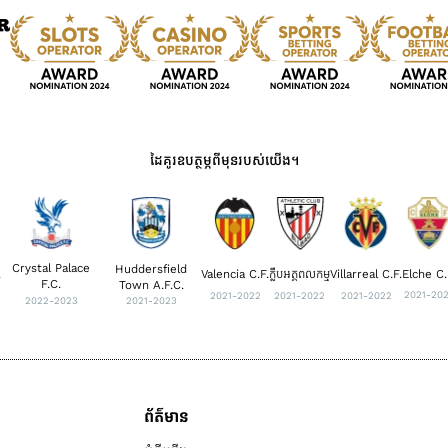
ដៃគូរឧបត្ថម្ភពីមុនរបស់យើង។
Crystal Palace
Huddersfield
.
Elche C.
Valencia C.F.
ក្លឹបអត្តពលកម្ម
Villarreal C.F.
F.C.
Town A.F.C.
2021-20
2021-2022
2021-2022
2021-2022
2022-2023
2021-2023
ព័ត៌មាន