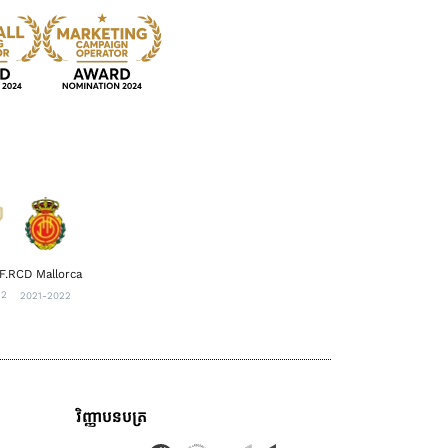
F.
RCD Mallorca
22
2021-2022
វិញ្ញាបនបត្រ