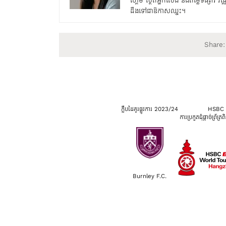
ហ្គេម ស្ថិតិអ្នកលេង និងតម្លៃទីផ្សា
ដឹងទៅជាឱកាសឈ្នះ។
Share:
ក្លឹបដៃគូរផ្លូវការ 2023/24
HSBC
ការប្រកួតជុំផ្តាច់ព្រ័
Burnley F.C.