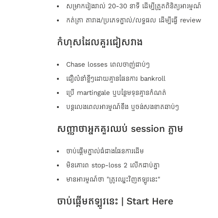
សម្រាករៀងរាល់ 20-30 នាទី ដើម្បីត្រួតពិនិត្យអារម្មណ៍
កត់ត្រា តារាង/ប្រភេទភ្នាល់/លទ្ធផល ដើម្បីធ្វើ review
កំហុសដែលគួរជៀសវាង
Chase losses ពេលចាញ់ជាប់ៗ
ជឿលំនាំខ្លីៗដោយគ្មានផែនការ bankroll
ប្រើ martingale ឬបន្ថែមទុនគ្មានកំណត់
បន្តលេងពេលអារម្មណ៍ខឹង ឬចង់សងខាតឆាប់ៗ
សញ្ញាថាអ្នកគួរឈប់ session ភ្លាម
ចាប់ផ្តើមភ្នាល់ធំជាងផែនការដើម
មិនគោរព stop-loss 2 លើកជាប់គ្នា
មានអារម្មណ៍ថា "ត្រូវឈ្នះវិញឥឡូវនេះ"
ចាប់ផ្តើមឥឡូវនេះ | Start Here