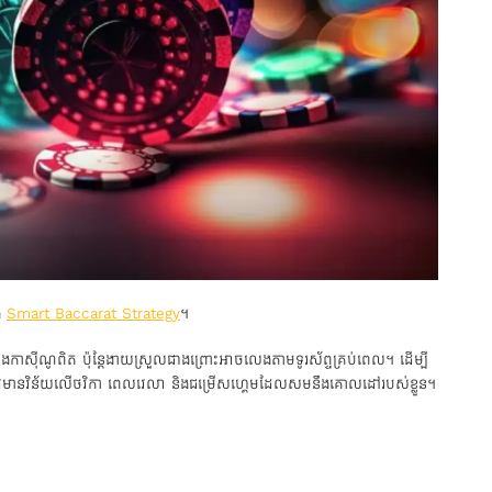
ង
Smart Baccarat Strategy
។
ីណូពិត ប៉ុន្តែងាយស្រួលជាងព្រោះអាចលេងតាមទូរស័ព្ទគ្រប់ពេល។ ដើម្បី
តែត្រូវមានវិន័យលើថវិកា ពេលវេលា និងជម្រើសហ្គេមដែលសមនឹងគោលដៅរបស់ខ្លួន។