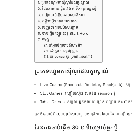
ប្រភេទហ្គេមកាស៊ីណូដែលគួរស្គាល់
ផែនការចាប់ផ្តើម 30 នាទីសម្រាប់អ្នកថ្មី
របៀបចាប់ផ្តើមដោយសុវត្ថិភាព
គន្លឹះបង្កើនគុណភាពលេង
សញ្ញាថាគួរឈប់លេងភ្លាម
ចាប់ផ្តើមឥឡូវនេះ | Start Here
FAQ
តើអ្នកថ្មីគួរចាប់ពីហ្គេមអ្វី?
តើត្រូវលេងយូរប៉ុណ្ណា?
តើ bonus គួរប្រើនៅពេលណា?
ប្រភេទហ្គេមកាស៊ីណូដែលគួរស្គាល់
Live Casino (Baccarat, Roulette, Blackjack): សម្រាប់
Slot Games: ល្បឿនលឿន សមនឹង session ខ្លី
Table Games: សម្រាប់អ្នកចង់យល់ច្បាស់ពីច្បាប់ និងហានិ
អ្នកថ្មីគួរចាប់ពីហ្គេមច្បាប់សាមញ្ញ មុនពង្រីកទៅហ្គេមដែលល្បឿនខ្ពស
ផែនការចាប់ផ្តើម 30 នាទីសម្រាប់អ្នកថ្មី