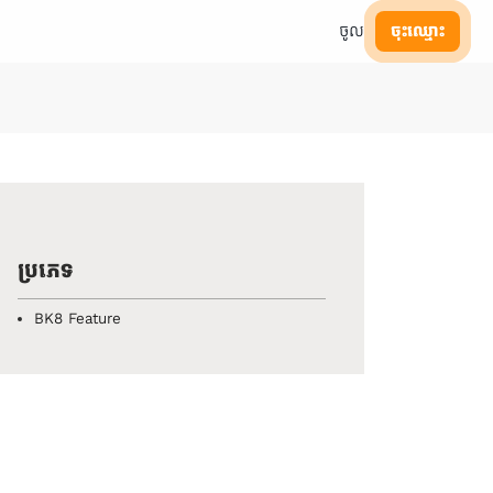
ចូល
ចុះឈ្មោះ
ប្រភេទ
BK8 Feature