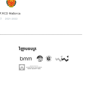
F.
RCD Mallorca
22
2021-2022
វិញ្ញាបនបត្រ