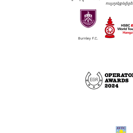
ការប្រកួតជុំផ្តាច់ព្រ័
Burnley F.C.