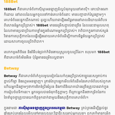
188Bet
188bet
គឺជាគេហទំព័រកាស៊ីណូអនឡាញដ៏ល្អបំផុតមួយនៅអាស៊ី។ ទោះយ៉ាងណា
ក៏ដោយ នៅពេលដែលអ្នកចូលទៅកាន់គេហទំព័រនោះ មានបញ្ហាជាក់ស្តែងភ្លាមៗ។
គេហទំព័រនេះផ្ទុកយឺតណាស់ ដូច្នេះហើយវាជារឿងអវិជ្ជមាននៅពេលនិយាយអំពីបទ
ពិសោធន៍អ្នកប្រើប្រាស់។
188bet
មានជម្រើសភ្នាល់ជាច្រើន ដែលនេះជាមូលហេតុ
ដែលវាមានប្រជាប្រិយភាពខ្លាំងក្នុងចំណោមអ្នកប្រើប្រាស់។ វាពិបាកក្នុងការវាស់ស្ទង់
វិធានការសុវត្ថិភាពដែលធ្វើឡើងដោយគេហទំព័រដើម្បីការពារទិន្នន័យអ្នកប្រើប្រាស់
ដោយសារការចូលប្រើវាពិបាក។
សេវាកម្មអតិថិជន និងវិធីបង់ប្រាក់ក៏មិនងាយស្រួលចូលប្រើដែរ។ សរុបមក
188bet
គឺជាគេហទំព័រមិនអីទេ ប៉ុន្តែមានជម្រើសល្អជាង។
Betway
Betway
គឺជាគេហទំព័រកំពូលមួយទៀតដែលកំពុងប្រើប្រាស់ឥឡូវនេះសម្រាប់ការ
ភ្នាល់កីឡា និងហ្គេមអនឡាញ។ គ្រាន់តែក្រឡេកមើលទំព័រដើមនៃគេហទំព័ររបស់ពួកគេ
ហើយអ្នកដឹងភ្លាមៗថាការខិតខំប្រឹងប្រែង និងការវិនិយោគយ៉ាងច្រើនត្រូវបានដាក់ក្នុង
ការរៀបចំវេទិកានេះ។ អ្នកទទួលបានទំនុកចិត្តភ្លាមៗ ពីព្រោះអ្នកដឹងថាកម្រិតនៃការ
ថែទាំដូចគ្នាត្រូវបានយកចិត្តទុកដាក់ជាមួយនឹងសុវត្ថិភាពគេហទំព័រ។
ក្នុងនាមជា
កាស៊ីណូអនឡាញក្នុងប្រទេសកម្ពុជា
Betway
គ្រប់គ្រងដើម្បីផ្តល់នូវ
ផ្ទាំងគ្រប់គ្រងដែលមើលទៅមានលក្ខណៈវិជ្ជាជីវៈសម្រាប់អ្នកលេង។ ពួកគេក៏មានកម្រិត