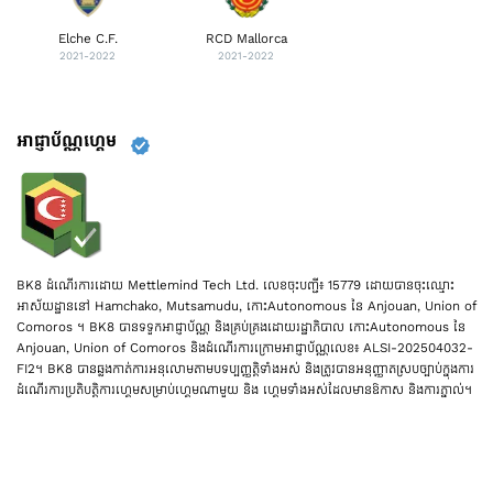
Elche C.F.
RCD Mallorca
2021-2022
2021-2022
អាជ្ញាប័ណ្ណហ្គេម
BK8 ដំណើរការដោយ Mettlemind Tech Ltd. លេខចុះបញ្ជី៖ 15779 ដោយបានចុះឈ្មោះ
អាស័យដ្ឋាននៅ Hamchako, Mutsamudu, កោះAutonomous នៃ Anjouan, Union of
Comoros ។ BK8 បានទទួកអាជ្ញាប័ណ្ណ និងគ្រប់គ្រងដោយរដ្ឋាភិបាល កោះAutonomous នៃ
Anjouan, Union of Comoros និងដំណើរការក្រោមអាជ្ញាប័ណ្ណលេខ៖ ALSI-202504032-
FI2។ BK8 បានឆ្លងកាត់ការអនុលោមតាមបទប្បញ្ញត្តិទាំងអស់ និងត្រូវបានអនុញ្ញាតស្របច្បាប់ក្នុងការ
ដំណើរការប្រតិបត្តិការហ្គេមសម្រាប់ហ្គេមណាមួយ និង ហ្គេមទាំងអស់ដែលមានឱកាស និងការភ្នាល់។