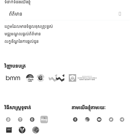
ទំនាក់ទំនងយើងខ្ញុំ
ព័ត៌មាន
ហ្គេមដែលមានទំនួលខុសត្រូវខ្ពស់
មជ្ឈមណ្ឌលផ្ដល់ព័ត៍មាន
លក្ខខ័ណ្ឌនៃការផ្តល់ជូន
វិញ្ញាបនបត្រ
វិធីសាស្រ្តទូទាត់
តាមយើងខ្ញុំតាមរយៈ