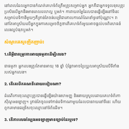
នៅពេលដែលអ្នកបានកំណត់គេហទំព័រត្រឹមត្រូវសម្រាប់អ្នក អ្នកគឺជាអ្នកទទួលខុសត្រូវ
ប្រសិនបើអ្នកនឹងមានពេលវេលាល្អ ឬអត់។ ការវាយតម្លៃដែលបានធ្វើឡើងនៅទីនេះ
សម្រាប់វេទិកានីមួយៗគឺគ្រាន់តែចង់បម្រើជាគោលការណ៍ណែនាំទូទៅប៉ុណ្ណោះ។ វា
នៅតែអាស្រ័យលើអ្នកក្នុងការសម្រេចចិត្តថាតើគេហទំព័រមួយអាចផ្តល់បទពិសោធន៍
លេងល្អបំផុតឬអត់។
សំណួរគេសួរញឹកញាប់៖
1.តើ​អ្វី​ជា​តម្រូវ​ការ​អាយុ​ធម្មតា​ដើម្បី​លេង?
ជាធម្មតា អ្នកលេងត្រូវតែមានអាយុ 18 ឆ្នាំ ប៉ុន្តែវាអាចប្រែប្រួលអាស្រ័យលើទីតាំង
របស់អ្នកលេង។
2. តើគេបើកគណនីដោយរបៀបណា?
ដំណើរការចុះឈ្មោះត្រូវបានធ្វើឡើងយ៉ាងសាមញ្ញ និងងាយស្រួលដោយគេហទំព័រកា
ស៊ីណូអនឡាញ។ គ្រាន់តែចូលទៅកាន់វេទិកាណាមួយដែលបានរាយនៅទីនេះ ហើយ
ពួកគេមានជម្រើសចុះឈ្មោះនៅទំព័រដើម។
3. តើ​ការ​លេង​ល្បែង​អនឡាញ​មាន​ច្បាប់​ដែរ​ឬ​ទេ?