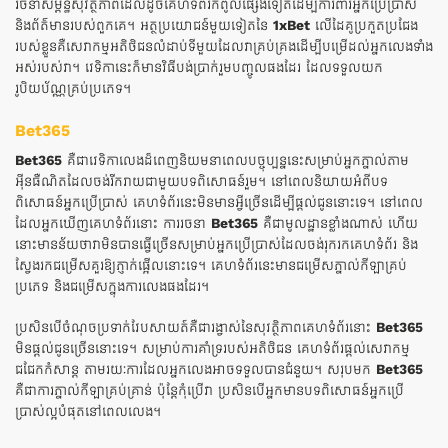
រចនាសម្ព័ន្ធសុវត្ថិភាពដែលដូចគេហទំព័រកំពូលផ្សេងទៀតដើម្បីការពារអ្នកប្រើប្រាស់
និងព័ត៌មានរបស់ពួកគេ។ អត្ថប្រយោជន៍មួយទៀតនៃ
1xBet
លើដៃគូប្រកួតប្រជែង
របស់ខ្លួនគឺសេវាកម្មអតិថិជនលំដាប់ទីមួយដែលវាគ្រប់គ្រងដើម្បីបម្រើដល់អ្នកលេងទាំង
អស់របស់វា។ វេទិកានេះក៏មានវិធីបង់ប្រាក់រួមបញ្ចូលផងដែរ ដែលទទួលយក
រូបិយប័ណ្ណគ្រប់ប្រភេទ។
Bet365
Bet365
គឺជាវេទិកាលេងដ៏ពេញនិយមនាពេលបច្ចុប្បន្ននេះសម្រាប់អ្នកភ្នាល់តាម
អ៊ីនធឺណិតដែលចង់រីករាយជាមួយបទពិសោធន៍រួម។ នៅពេលនិយាយអំពីបទ
ពិសោធន៍អ្នកប្រើប្រាស់ គេហទំព័រនេះមិនមានអ្វីច្រើនដើម្បីផ្តល់ជូននោះទេ។ នៅពេល
ដែលអ្នកឃើញគេហទំព័រនោះ ការរចនា
Bet365
គឺជាមូលដ្ឋានខ្លាំងណាស់ ហើយ
នោះមានន័យថាវាមិនបានធ្វើច្រើនសម្រាប់អ្នកប្រើប្រាស់ដែលចង់រុករកគេហទំព័រ និង
ស្វែងរកជម្រើសគួរឱ្យភ្ញាក់ផ្អើលនោះទេ។ គេហទំព័រនេះមានជម្រើសភ្នាល់កីឡាគ្រប់
ប្រភេទ និងជម្រើសក្នុងការលេងផងដែរ។
ប្រសិនបើចំណុចប្រទាក់វែបសាយត៍គឺជារង្វាស់នៃសុវត្ថិភាពគេហទំព័រនោះ
Bet365
មិនផ្តល់ជូនច្រើននោះទេ។ សម្រាប់ការគាំទ្ររបស់អតិថិជន គេហទំព័រផ្តល់សេវាកម្ម
ជជែកកំសាន្ត តាមរយៈការដែលអ្នកលេងអាចទទួលបានជំនួយ។ សរុបមក
Bet365
គឺជាការភ្នាល់កីឡាគ្រប់គ្រាន់ ប៉ុន្តែកុំប្រើវា ប្រសិនបើអ្នកមានបទពិសោធន៍អ្នកប្រើ
ប្រាស់ល្អបំផុតនៅពេលលេង។