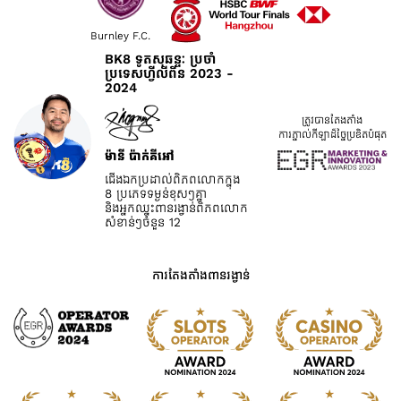
Burnley F.C.
BK8 ទូតសុឆន្ទៈ ប្រចាំ
ប្រទេសហ្វីលីពីន 2023 -
2024
ត្រូវបានតែងតាំង
ការភ្នាល់កីឡាដ៏ច្នៃប្រឌិតបំផុត
ម៉ានី ប៉ាក់គីអៅ
ជើងឯកប្រដាល់ពិភពលោកក្នុង
8 ប្រភេទទម្ងន់ខុសៗគ្នា
និងអ្នកឈ្នះពានរង្វាន់ពិភពលោក
សំខាន់ៗចំនួន 12
ការតែងតាំងពានរង្វាន់