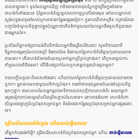
ទាំងនេះគឺជាគេហទំព័រ
កាស៊ីណូអនឡាញដ៏ល្អបំផុត
ទាំង 10 នៅក្នុងប្រទេសកម្ពុជានា
ពេលឥឡូវនេះ។ ដូចដែលអ្នកឃើញ វាមិនមានភាពខុសប្លែកគ្នាច្រើនក្នុងចំនោម
គេហទំព័រទាំងនេះទេ ប៉ុន្តែគេហទំព័រខ្លះផ្តល់សេវាកម្មប្រសើរជាងមុន នៅពេលអ្នកវាស់
ស្ទង់លទ្ធផលទូទៅរបស់ពួកគេជាងកន្លែងផ្សេងទៀត។ ក្នុងករណីភាគច្រើន វាគ្រាន់តែជា
បញ្ហានៃចំណូលចិត្តផ្ទាល់ខ្លួនប៉ុណ្ណោះថាតើវេទិកាមួយណាដែលអ្នកនឹងចូលចិត្តជាងគេ
ជាងអ្នកដទៃ។
ប្រសិនបើអ្នកចង់ប្រាកដអំពីវេទិកាដែលអ្នកនឹងជ្រើសរើសនោះ សូមពិចារណាពី
ទិដ្ឋភាពផ្សេងៗដែលបានប្រើ និងវាស់វែង និងវាយតម្លៃគេហទំព័រនីមួយៗដោយយោង
តាមនោះ។ តើគេហទំព័រមានចំណុចប្រទាក់អ្នកប្រើគ្រប់គ្រាន់ទេ? តើពួកគេផ្តល់ការ
គាំទ្រដល់អតិថិជនទេ? តើវិធីបង់ប្រាក់ដែលពួកគេផ្តល់ជូនយ៉ាងដូចម្ដេច?
រាយបញ្ជីលក្ខណៈពិសេសទាំងនោះ ហើយវាយតម្លៃគេហទំព័រនីមួយៗដោយយោងតាម
ពួកវា។ អ្នកអាចមកជាមួយវេទិកាល្អបំផុត។ ចងចាំថាមនុស្សមានចំណង់ចំណូលចិត្ត
ខុសៗគ្នា។ ខណៈពេលដែលអ្នកផ្តល់អាទិភាពដល់សុវត្ថិភាពគេហទំព័រ នរណាម្នាក់
ផ្សេងទៀតចាប់អារម្មណ៍លើជម្រើសភ្នាល់ដែលមាន។ នោះមានន័យថា គេហទំព័រកា
ស៊ីណូអនឡាញដ៏ល្អបំផុតសម្រាប់អ្នក មិនមែនជាកន្លែងល្អបំផុតសម្រាប់អ្នកផ្សេងនោះ
ទេ។
ជ្រើសរើសគេហទំព័រមួយ ហើយចាប់ផ្តើមលេង!
តើ​អ្នក​កំពុង​រង់ចាំ​អ្វី? ជ្រើសរើសគេហទំព័រល្អបំផុតសម្រាប់អ្នក ហើយ
ចាប់ផ្តើមលេង