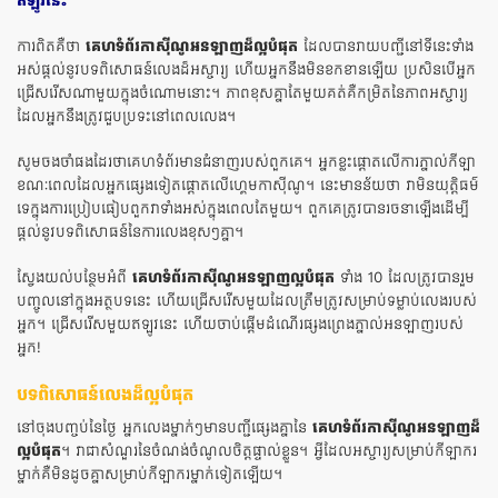
ឥឡូវនេះ
ការពិតគឺថា
គេហទំព័រកាស៊ីណូអនឡាញដ៏ល្អបំផុត
ដែលបានរាយបញ្ជីនៅទីនេះទាំង
អស់ផ្តល់នូវបទពិសោធន៍លេងដ៏អស្ចារ្យ ហើយអ្នកនឹងមិនខកខានឡើយ ប្រសិនបើអ្នក
ជ្រើសរើសណាមួយក្នុងចំណោមនោះ។ ភាពខុសគ្នាតែមួយគត់គឺកម្រិតនៃភាពអស្ចារ្យ
ដែលអ្នកនឹងត្រូវជួបប្រទះនៅពេលលេង។
សូមចងចាំផងដែរថាគេហទំព័រមានជំនាញរបស់ពួកគេ។ អ្នកខ្លះផ្តោតលើការភ្នាល់កីឡា
ខណៈពេលដែលអ្នកផ្សេងទៀតផ្តោតលើហ្គេមកាស៊ីណូ។ នេះមានន័យថា វាមិនយុត្តិធម៌
ទេក្នុងការប្រៀបធៀបពួកវាទាំងអស់ក្នុងពេលតែមួយ។ ពួកគេត្រូវបានរចនាឡើងដើម្បី
ផ្តល់នូវបទពិសោធន៍នៃការលេងខុសៗគ្នា។
ស្វែងយល់បន្ថែមអំពី
គេហទំព័រកាស៊ីណូអនឡាញល្អបំផុត
ទាំង 10 ដែលត្រូវបានរួម
បញ្ចូលនៅក្នុងអត្ថបទនេះ ហើយជ្រើសរើសមួយដែលត្រឹមត្រូវសម្រាប់ទម្លាប់លេងរបស់
អ្នក។ ជ្រើសរើសមួយឥឡូវនេះ ហើយចាប់ផ្តើមដំណើរផ្សងព្រេងភ្នាល់អនឡាញរបស់
អ្នក!
បទពិសោធន៍លេងដ៏ល្អបំផុត
នៅចុងបញ្ចប់នៃថ្ងៃ អ្នកលេងម្នាក់ៗមានបញ្ជីផ្សេងគ្នានៃ
គេហទំព័រកាស៊ីណូអនឡាញដ៏
ល្អបំផុត
។ វាជាសំណួរនៃចំណង់ចំណូលចិត្តផ្ទាល់ខ្លួន។ អ្វី​ដែល​អស្ចារ្យ​សម្រាប់​កីឡាករ​
ម្នាក់​គឺ​មិន​ដូចគ្នា​សម្រាប់​កីឡាករ​ម្នាក់​ទៀត​ឡើយ។