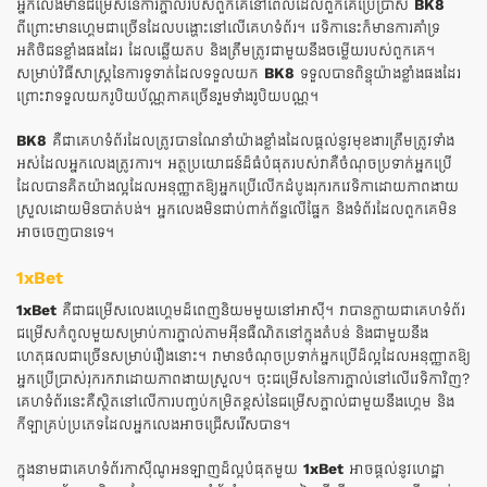
អ្នកលេងមានជម្រើសនៃការភ្នាល់របស់ពួកគេនៅពេលដែលពួកគេប្រើប្រាស់
BK8
ពីព្រោះមានហ្គេមជាច្រើនដែលបង្ហោះនៅលើគេហទំព័រ។ វេទិកានេះក៏មានការគាំទ្រ
អតិថិជនខ្លាំងផងដែរ ដែលឆ្លើយតប និងត្រឹមត្រូវជាមួយនឹងចម្លើយរបស់ពួកគេ។
សម្រាប់វិធីសាស្រ្តនៃការទូទាត់ដែលទទួលយក
BK8
ទទួលបានពិន្ទុយ៉ាងខ្លាំងផងដែរ
ព្រោះវាទទួលយករូបិយប័ណ្ណភាគច្រើនរួមទាំងរូបិយបណ្ណ។
BK8
គឺជាគេហទំព័រដែលត្រូវបានណែនាំយ៉ាងខ្លាំងដែលផ្តល់នូវមុខងារត្រឹមត្រូវទាំង
អស់ដែលអ្នកលេងត្រូវការ។ អត្ថប្រយោជន៍ដ៏ធំបំផុតរបស់វាគឺចំណុចប្រទាក់អ្នកប្រើ
ដែលបានគិតយ៉ាងល្អដែលអនុញ្ញាតឱ្យអ្នកប្រើលើកដំបូងរុករកវេទិកាដោយភាពងាយ
ស្រួលដោយមិនបាត់បង់។ អ្នកលេងមិនជាប់ពាក់ព័ន្ធលើផ្នែក និងទំព័រដែលពួកគេមិន
អាចចេញបានទេ។
1xBet
1xBet
គឺជាជម្រើសលេងហ្គេមដ៏ពេញនិយមមួយនៅអាស៊ី។ វាបានក្លាយជាគេហទំព័រ
ជម្រើសកំពូលមួយសម្រាប់ការភ្នាល់តាមអ៊ីនធឺណិតនៅក្នុងតំបន់ និងជាមួយនឹង
ហេតុផលជាច្រើនសម្រាប់រឿងនោះ។ វាមានចំណុចប្រទាក់អ្នកប្រើដ៏ល្អដែលអនុញ្ញាតឱ្យ
អ្នកប្រើប្រាស់រុករកវាដោយភាពងាយស្រួល។ ចុះជម្រើសនៃការភ្នាល់នៅលើវេទិកាវិញ?
គេហទំព័រនេះគឺស្ថិតនៅលើការបញ្ចប់កម្រិតខ្ពស់នៃជម្រើសភ្នាល់ជាមួយនឹងហ្គេម និង
កីឡាគ្រប់ប្រភេទដែលអ្នកលេងអាចជ្រើសរើសបាន។
ក្នុងនាមជាគេហទំព័រកាស៊ីណូអនឡាញដ៏ល្អបំផុតមួយ
1xBet
អាចផ្តល់នូវហេដ្ឋា