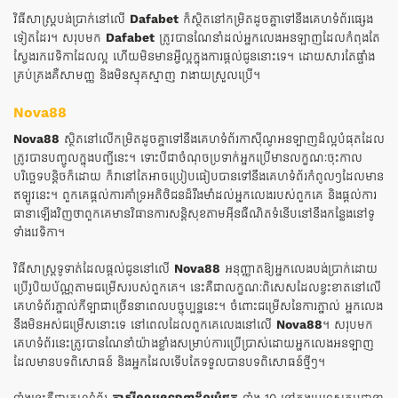
វិធីសាស្ត្របង់ប្រាក់នៅលើ
Dafabet
ក៏ស្ថិតនៅកម្រិតដូចគ្នាទៅនឹងគេហទំព័រផ្សេង
ទៀតដែរ។ សរុបមក
Dafabet
ត្រូវបានណែនាំដល់អ្នកលេងអនឡាញដែលកំពុងតែ
ស្វែងរកវេទិកាដែលល្អ ហើយមិនមានអ្វីល្អក្នុងការផ្តល់ជូននោះទេ។ ដោយសារតែផ្ទាំង
គ្រប់គ្រងគឺសាមញ្ញ និងមិនស្មុគស្មាញ វាងាយស្រួលប្រើ។
Nova88
Nova88
ស្ថិតនៅលើកម្រិតដូចគ្នាទៅនឹងគេហទំព័រកាស៊ីណូអនឡាញដ៏ល្អបំផុតដែល
ត្រូវបានបញ្ចូលក្នុងបញ្ជីនេះ។ ទោះបីជាចំណុចប្រទាក់អ្នកប្រើមានលក្ខណៈចុះកាល
បរិច្ឆេទបន្តិចក៏ដោយ ក៏វានៅតែអាចប្រៀបធៀបបានទៅនឹងគេហទំព័រកំពូលៗដែលមាន
ឥឡូវនេះ។ ពួកគេផ្តល់ការគាំទ្រអតិថិជនដ៏រឹងមាំដល់អ្នកលេងរបស់ពួកគេ និងផ្តល់ការ
ធានាឡើងវិញថាពួកគេមានវិធានការសន្តិសុខតាមអ៊ីនធឺណិតទំនើបនៅនឹងកន្លែងនៅទូ
ទាំងវេទិកា។
វិធីសាស្រ្តទូទាត់ដែលផ្តល់ជូននៅលើ
Nova88
អនុញ្ញាតឱ្យអ្នកលេងបង់ប្រាក់ដោយ
ប្រើរូបិយប័ណ្ណតាមជម្រើសរបស់ពួកគេ។ នេះគឺជាលក្ខណៈពិសេសដែលខ្វះខាតនៅលើ
គេហទំព័រភ្នាល់កីឡាជាច្រើននាពេលបច្ចុប្បន្ននេះ។ ចំពោះជម្រើសនៃការភ្នាល់ អ្នកលេង
នឹងមិនអស់ជម្រើសនោះទេ នៅពេលដែលពួកគេលេងនៅលើ
Nova88
។ សរុបមក
គេហទំព័រនេះត្រូវបានណែនាំយ៉ាងខ្លាំងសម្រាប់ការប្រើប្រាស់ដោយអ្នកលេងអនឡាញ
ដែលមានបទពិសោធន៍ និងអ្នកដែលទើបតែទទួលបានបទពិសោធន៍ថ្មីៗ។