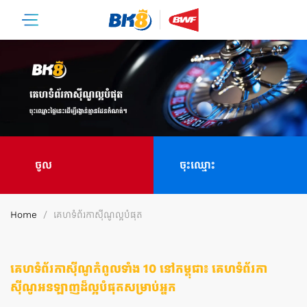
ចូល
ចុះឈ្មោះ
Home
គេហទំព័រកាស៊ីណូល្អបំផុត
គេហទំព័រកាស៊ីណូកំពូលទាំង 10 នៅកម្ពុជា៖ គេហទំព័រកា
ស៊ីណូអនឡាញដ៏ល្អបំផុតសម្រាប់អ្នក