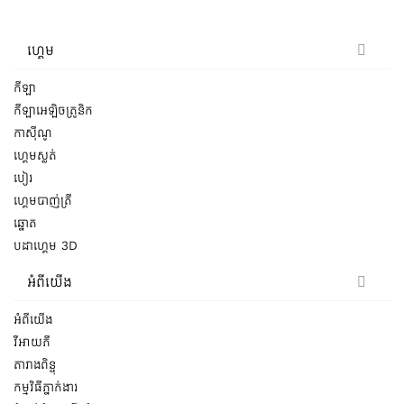
ហ្គេម
កីឡា
កីឡាអេឡិចត្រូនិក
កាស៊ីណូ
ហ្គេមស្លត់
បៀរ
ហ្គេមបាញ់ត្រី
ឆ្នោត
បដាហ្គេម 3D
អំពីយើង
អំពីយើង
វីអាយភី
តារាងពិន្ទុ
កម្មវិធីភ្នាក់ងារ