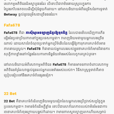
សេវាកម្មអតិថិជនដ៏អស្ចារ្យផងដែរ បើទោះបីជាវាមិនងាយស្រួលក្នុងការ
ស្វែងរកវិបផតថលដើម្បីសុំជំនួយក៏ដោយ។ នៅពេលនិយាយអំពីជម្រើសនៃការទូទាត់
Betway
ផ្តល់នូវជម្រើសជាច្រើនផងដែរ។
Fafa678
Fafa678
គឺជា
កាស៊ីណូអនឡាញដ៏គួរឱ្យទុកចិត្ត
ដែលបានមើលឃើញការកើន
ឡើងនៃប្រជាប្រិយភាពនៅក្នុងប្រទេសកម្ពុជា។ វាពេញនិយមជាមួយអ្នកលេងច្រើន
ណាស់ ដោយសារតែចំណុចប្រទាក់អ្នកប្រើទំនើបដែលធ្វើឱ្យការរុករកគេហទំព័រមាន
ភាពងាយស្រួល។
Fafa678
ក៏ធានាដល់អ្នកលេងរបស់ខ្លួនថាគេហទំព័រមានវិធានការ
សុវត្ថិភាពខ្លាំងនៅកន្លែងដែលការពារទិន្នន័យទាំងអស់ដែលពួកគេគ្រប់គ្រង។
នៅពេលនិយាយអំពីសេវាកម្មអតិថិជន
Fafa678
ក៏មានមោទនភាពចំពោះសេវាកម្ម
អតិថិជនគំរូដែលវាផ្តល់ជូនដល់អ្នកលេងទាំងអស់របស់វា។ វិធីសាស្រ្តទូទាត់គឺអាច
ប្រៀបធៀបទៅនឹងគេហទំព័រផ្សេងទៀត។
22 Bet
22 Bet
គឺជាគេហទំព័រដ៏ពេញនិយមមួយទៀតដែលអ្នកលេងប្រើប្រាស់សព្វថ្ងៃក្នុង
ប្រទេសកម្ពុជា។ វាមានទំព័រដើមភ្លឺខ្លាំង ទោះបីជាសោភ័ណភាពរបស់វាមិនមែនជាការ
រចនាគេហទំព័រចុងក្រោយបង្អស់ក៏ដោយ។ វា​មាន​ភាព​ស្មុគ​ស្មាញ​ពេក​ហើយ​សម្រាប់​