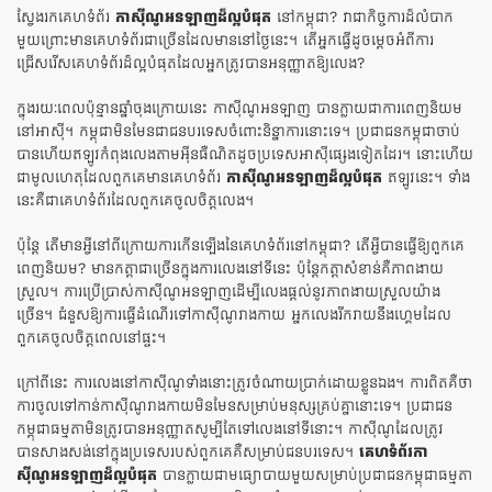
ស្វែងរកគេហទំព័រ
កាស៊ីណូអនឡាញដ៏ល្អបំផុត
នៅកម្ពុជា? វា​ជា​កិច្ចការ​ដ៏​លំបាក​
មួយ​ព្រោះ​មាន​គេហទំព័រ​ជា​ច្រើន​ដែល​មាន​នៅ​ថ្ងៃ​នេះ។ តើអ្នកធ្វើដូចម្តេចអំពីការ
ជ្រើសរើសគេហទំព័រដ៏ល្អបំផុតដែលអ្នកត្រូវបានអនុញ្ញាតឱ្យលេង?
ក្នុងរយៈពេលប៉ុន្មានឆ្នាំចុងក្រោយនេះ កាស៊ីណូអនឡាញ បានក្លាយជាការពេញនិយម
នៅអាស៊ី។ កម្ពុជា​មិន​មែន​ជា​ជនបរទេស​ចំពោះ​និន្នាការ​នោះ​ទេ។ ប្រជាជន​កម្ពុជា​ចាប់​
បាន​ហើយ​ឥឡូវ​កំពុង​លេងតាម​អ៊ីនធឺណិត​ដូច​ប្រទេស​អាស៊ី​ផ្សេង​ទៀត​ដែរ។ នោះហើយ
ជាមូលហេតុដែលពួកគេមានគេហទំព័រ
កាស៊ីណូអនឡាញដ៏ល្អបំផុត
ឥឡូវនេះ។ ទាំង
នេះគឺជាគេហទំព័រដែលពួកគេចូលចិត្តលេង។
ប៉ុន្តែ តើ​មាន​អ្វី​នៅ​ពី​ក្រោយ​ការ​កើន​ឡើង​នៃ​គេហទំព័រ​នៅ​កម្ពុជា? តើអ្វីបានធ្វើឱ្យពួកគេ
ពេញនិយម? មានកត្តាជាច្រើនក្នុងការលេងនៅទីនេះ ប៉ុន្តែកត្តាសំខាន់គឺភាពងាយ
ស្រួល។ ការប្រើប្រាស់កាស៊ីណូអនឡាញដើម្បីលេងផ្តល់នូវភាពងាយស្រួលយ៉ាង
ច្រើន។ ជំនួសឱ្យការធ្វើដំណើរទៅកាស៊ីណូរាងកាយ អ្នកលេងរីករាយនឹងហ្គេមដែល
ពួកគេចូលចិត្តពេលនៅផ្ទះ។
ក្រៅ​ពី​នេះ ការ​លេង​នៅ​កាស៊ីណូ​ទាំង​នោះ​ត្រូវ​ចំណាយ​ប្រាក់​ដោយ​ខ្លួន​ឯង។ ការពិតគឺថា
ការចូលទៅកាន់កាស៊ីណូរាងកាយមិនមែនសម្រាប់មនុស្សគ្រប់គ្នានោះទេ។ ប្រជាជន​
កម្ពុជា​ធម្មតា​មិន​ត្រូវ​បាន​អនុញ្ញាត​សូម្បី​តែ​ទៅ​លេង​នៅ​ទីនោះ​។ កាស៊ីណូដែលត្រូវ
បានសាងសង់នៅក្នុងប្រទេសរបស់ពួកគេគឺសម្រាប់ជនបរទេស។
គេហទំព័រកា
ស៊ីណូអនឡាញដ៏ល្អបំផុត
បានក្លាយជាមធ្យោបាយមួយសម្រាប់ប្រជាជនកម្ពុជាធម្មតា