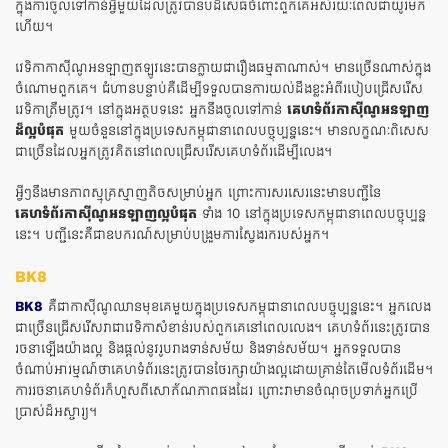
ក្នុងការចូលទៅកាន់អ្វីមួយដែលត្រូវបានបដិសេធចំពោះពួកគេអស់រយៈពេលជាយូរមក
ហើយ។
វេទិកាកាស៊ីណូអនឡាញឥឡូវនេះបានក្លាយជារឿងធម្មតាណាស់។ មានច្រើនណាស់ក្នុង
ចំណោមពួកគេ។ ជំហានបន្ទាប់គឺដើម្បីទទួលបានការយល់ដឹងខ្លះអំពីរបៀបជ្រើសរើស
វេទិកាត្រឹមត្រូវ។ នៅក្នុងអត្ថបទនេះ អ្នកនឹងចូលទៅកាន់
គេហទំព័រកាស៊ីណូអនឡាញ
ដ៏ល្អបំផុត
មួយចំនួននៅក្នុងប្រទេសកម្ពុជានាពេលបច្ចុប្បន្ននេះ។ មានលក្ខណៈពិសេស
ជាច្រើនដែលអ្នកត្រូវគិតនៅពេលជ្រើសរើសគេហទំព័រដើម្បីលេង។
អ្វីៗនឹងមានភាពស្មុគ្រស្មាញតិចសម្រាប់អ្នក ព្រោះការសរសេរនេះមានបញ្ជីនៃ
គេហទំព័រកាស៊ីណូអនឡាញល្អបំផុត
ទាំង 10 នៅក្នុងប្រទេសកម្ពុជានាពេលបច្ចុប្បន្ន
នេះ។ បញ្ជីនេះគឺជាឧបករណ៍សម្រាប់បង្រួមការស្វែងរករបស់អ្នក។
BK8
BK8
គឺជាកាស៊ីណូឈានមុខគេមួយក្នុងប្រទេសកម្ពុជានាពេលបច្ចុប្បន្ននេះ។ អ្នកលេង
ជាច្រើនជ្រើសរើសវាជាវេទិកាសំខាន់របស់ពួកគេនៅពេលលេង។ គេហទំព័រនេះត្រូវបាន
រចនាឡើងយ៉ាងល្អ និងផ្តល់នូវរូបរាងទាន់សម័យ និងទាន់សម័យ។ អ្នកទទួលបាន
ចំណាប់អារម្មណ៍ថាគេហទំព័រនេះត្រូវបានថែរក្សាយ៉ាងល្អដោយគ្រាន់តែមើលទំព័រដើម។
ការរចនាគេហទំព័រក៏ហួសពីសោភ័ណភាពផងដែរ ព្រោះវាមានចំណុចប្រទាក់អ្នកប្រើ
ប្រាស់ដ៏អស្ចារ្យ។