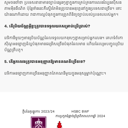
សូមចងចាំថា ប្រទេសនានាមានច្បាប់ផ្សេងៗគ្នាក្នុងការគ្រប់គ្រងការលេងល្បែងស៊ីសង
តាមអ៊ីនធឺណិត ប៉ុន្តែទាំងនេះគឺស្ទើរតែមិនត្រូវបានអនុវត្តនៅក្នុងប្រទេសជាច្រើន។ ទោះ
យ៉ាងណាក៏ដោយ វាជាការល្អបំផុតក្នុងការត្រួតពិនិត្យច្បាប់របស់ប្រទេសរបស់អ្នក។
4. តើរូបិយប័ណ្ណអ្វីខ្លះត្រូវបានទទួលយកសម្រាប់ប្រើប្រាស់?
វេទិកានីមួយៗមានរូបិយប័ណ្ណដែលទទួលយកខុសៗគ្នាសម្រាប់អ្នកលេង។ គេហទំព័រកា
ស៊ីណូអនឡាញដ៏ល្អបំផុតមានជម្រើសច្រើនបំផុតដែលមាន ហើយដែលរួមបញ្ចូលរូបិយ
ប័ណ្ណគ្រីបតូ។
5. តើអ្នកលេងត្រូវបានអនុញ្ញាតឱ្យមានគណនីច្រើនទេ?
វេទិកាអនឡាញភាគច្រើនអនុញ្ញាតតែគណនីមួយក្នុងមនុស្សម្នាក់ប៉ុណ្ណោះ។
ក្លឹបដៃគូរផ្លូវការ 2023/24
HSBC BWF
ការប្រកួតជុំផ្តាច់ព្រ័ត្រពិភពលោកឆ្នាំ 2024