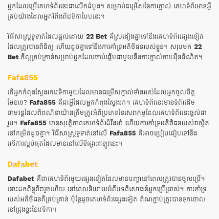
អ្នក​ដែល​ប្រើ​គេហទំព័រ​នេះ​ជា​លើក​ដំបូង។ សម្រាប់ជម្រើសនៃការភ្នាល់ គេហទំព័រមានអ្វី
គ្រប់យ៉ាងដែលអ្នករំពឹងពីវេទិកាបែបនេះ។
វិធីសាស្រ្តទូទាត់ដែលផ្តល់ដោយ
22 Bet
គឺស្រដៀងគ្នាទៅនឹងគេហទំព័រផ្សេងទៀត
ដែលត្រូវបានពិនិត្យ ហើយដូចគ្នាទៅនឹងការគាំទ្រអតិថិជនរបស់ខ្លួន។ សរុបមក
22
Bet
គឺល្អគ្រប់គ្រាន់សម្រាប់អ្នកដែលចាប់ផ្តើមជាមួយនឹងការភ្នាល់តាមអ៊ីនធឺណិត។
Fafa855
តើអ្នកកំពុងស្វែងរកវេទិកាមួយដែលមានជម្រើសភ្នាល់ទាំងអស់ដែលអ្នកចូលចិត្ត
មែនទេ?
Fafa855
គឺជាអ្វីដែលអ្នកកំពុងស្វែងរក។ គេហទំព័រនេះមានទំព័រដើម
ថាមវន្តដែលពិពណ៌នាយ៉ាងត្រឹមត្រូវអំពីប្រភេទនៃសេវាកម្មដែលគេហទំព័រនេះផ្តល់ជា
រួម។
Fafa855
មានសុវត្ថិភាពគេហទំព័រដ៏រឹងមាំ ហើយការគាំទ្រអតិថិជនរបស់វាស្ថិត
នៅកម្រិតដូចគ្នា។ វិធីសាស្រ្តទូទាត់នៅលើ
Fafa855
គឺអាចប្រៀបធៀបទៅនឹង
វេទិការល្អបំផុតដែលមាននៅលើទីផ្សារឥឡូវនេះ។
Dafabet
Dafabet
គឺជាគេហទំព័រមួយផ្សេងទៀតដែលមានបញ្ហានៅពេលត្រូវបានចូលប្រើ។
នោះដកពិន្ទុពីវារួចហើយ នៅពេលនិយាយអំពីបទពិសោធន៍អ្នកប្រើប្រាស់។ ការគាំទ្រ
របស់អតិថិជនគឺគ្រប់គ្រាន់ ប៉ុន្តែដូចគេហទំព័រផ្សេងទៀត តំណភ្ជាប់ត្រូវបានទុកចោល
នៅជ្រុងខ្លះនៃវេទិកា។