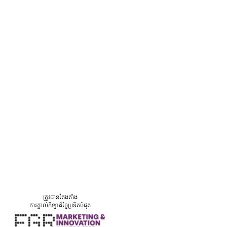
ត្រូវបានតែងតាំង
ការភ្នាល់កីឡាដ៏ច្នៃប្រឌិតបំផុត