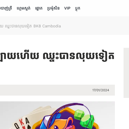
មបាញ់ត្រី
ហ្គេមស្លត់
ឆ្នោត
ប្រម៉ូសិន
VIP
ប្លុក
យហើយ ឈ្នះបានលុយទៀត BK8 Cambodia
សប្បាយហើយ ឈ្នះបានលុយទៀត
17/01/2024