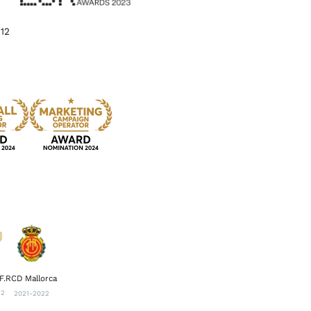
 12
F.
RCD Mallorca
22
2021-2022