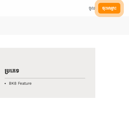
ចូល
ចុះឈ្មោះ
ប្រភេទ
BK8 Feature