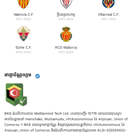
Valencia C.F.
ក្លឹបអត្តពលកម្ម
Villarreal C.F.
2021-2022
2021-2022
2021-2022
Elche C.F.
RCD Mallorca
2021-2022
2021-2022
អាជ្ញាប័ណ្ណហ្គេម
BK8 ដំណើរការដោយ Mettlemind Tech Ltd. លេខចុះបញ្ជី៖ 15779 ដោយបានចុះឈ្មោះ
អាស័យដ្ឋាននៅ Hamchako, Mutsamudu, កោះAutonomous នៃ Anjouan, Union of
Comoros ។ BK8 បានទទួកអាជ្ញាប័ណ្ណ និងគ្រប់គ្រងដោយរដ្ឋាភិបាល កោះAutonomous នៃ
Anjouan, Union of Comoros និងដំណើរការក្រោមអាជ្ញាប័ណ្ណលេខ៖ ALSI-202504032-