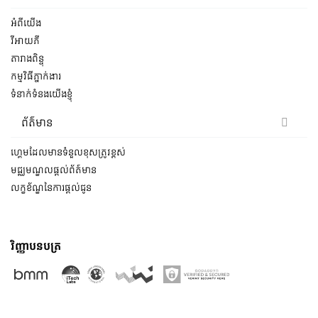
អំពីយើង
វីអាយភី
តារាងពិន្ទុ
កម្មវិធីភ្នាក់ងារ
ទំនាក់ទំនងយើងខ្ញុំ
ព័ត៌មាន
ហ្គេមដែលមានទំនួលខុសត្រូវខ្ពស់
មជ្ឈមណ្ឌលផ្ដល់ព័ត៍មាន
លក្ខខ័ណ្ឌនៃការផ្តល់ជូន
វិញ្ញាបនបត្រ