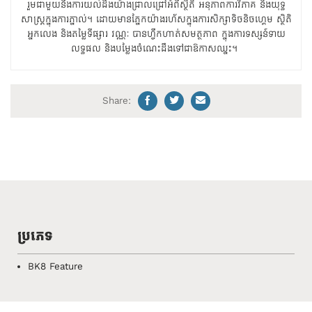
រួមជាមួយនឹងការយល់ដឹងយ៉ាងជ្រាលជ្រៅអំពីស្ថិតិ អនុភាពការវិភាគ និងយុទ្ធ
សាស្ត្រក្នុងការភ្នាល់។ ដោយមានភ្នែកយ៉ាងរហ័សក្នុងការសិក្សាទិចនិចហ្គេម ស្ថិតិ
អ្នកលេង និងតម្លៃទីផ្សារ វណ្ណៈ បានហ្វឹកហាត់សមត្ថភាព ក្នុងការទស្សន៍ទាយ
លទ្ធផល និងបម្លែងចំណេះដឹងទៅជាឱកាសឈ្នះ។
Share:
ប្រភេទ
BK8 Feature