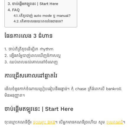
ចាប់ផ្តើមឥឡូវនេះ | Start Here
FAQ
តើគួរបាញ់ auto mode ឬ manual?
តើអាចលេងរយៈពេលវែងបានទេ?
ផែនការលេង 3 ជំហាន
1. ចាប់ពីត្រីតូចដើម្បីរក rhythm
2. ឡើងតម្លៃបាញ់ពេលឃើញឱកាសល្អ
3. ឈប់ពេលដល់គោលដៅចំណេញ
ការជ្រើសគោលដៅឆ្លាតវៃ
មើលចំនួនកាក់ចំណាយប្រៀបធៀបនឹងរង្វាន់។ កុំ chase ត្រីធំពេកបើ bankroll
មិនអនុញ្ញាត។
ចាប់ផ្តើមឥឡូវនេះ | Start Here
ចុះឈ្មោះគណនីថ្មី៖
ចុះឈ្មោះ BK8
។ បើអ្នកមានគណនីរួចហើយ សូម
ចូលគណនី
។