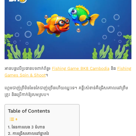
អានបន្តលើប្រធានបទពាក់ព័ន្ធ៖
Fishing Game BK8 Cambodia
និង
Fishing
Games Spin & Shoot
។
ហ្គេមបាញ់ត្រីមិនមែនតែបាញ់ច្រើនហើយឈ្នះទេ។ គន្លឹះសំខាន់គឺជ្រើសគោលដៅត្រឹម
ត្រូវ និងប្រើកាក់ឱ្យសមស្រប។
Table of Contents
ផែនការលេង 3 ជំហាន
ការជ្រើសគោលដៅឆ្លាតវៃ