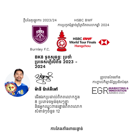
ក្លឹបដៃគូរផ្លូវការ 2023/24
HSBC BWF
ការប្រកួតជុំផ្តាច់ព្រ័ត្រពិភពលោកឆ្នាំ 2024
Burnley F.C.
BK8 ទូតសុឆន្ទៈ ប្រចាំ
ប្រទេសហ្វីលីពីន 2023 -
2024
ត្រូវបានតែងតាំង
ការភ្នាល់កីឡាដ៏ច្នៃប្រឌិតបំផុត
ម៉ានី ប៉ាក់គីអៅ
ជើងឯកប្រដាល់ពិភពលោកក្នុង
8 ប្រភេទទម្ងន់ខុសៗគ្នា
និងអ្នកឈ្នះពានរង្វាន់ពិភពលោក
សំខាន់ៗចំនួន 12
ការតែងតាំងពានរង្វាន់