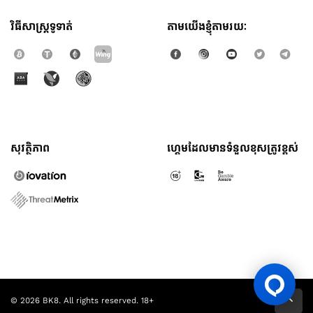
វិធីសាស្រ្តទូទាត់
តាមយើងខ្ញុំតាមរយៈ
សុវត្ថិភាព
ហ្គេមដែលមានទំនួលខុសត្រូវខ្ពស់
© 2026 BK8. All rights reserved. 18+