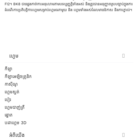
FI2។ BK8 បានឆ្លងកាត់ការអនុលោមតាមបទប្បញ្ញត្តិទាំងអស់ និងត្រូវបានអនុញ្ញាតស្របច្បាប់ក្នុងការ
ដំណើរការប្រតិបត្តិការហ្គេមសម្រាប់ហ្គេមណាមួយ និង ហ្គេមទាំងអស់ដែលមានឱកាស និងការភ្នាល់។
ហ្គេម
កីឡា
កីឡាអេឡិចត្រូនិក
កាស៊ីណូ
ហ្គេមស្លត់
បៀរ
ហ្គេមបាញ់ត្រី
ឆ្នោត
បដាហ្គេម 3D
អំពីយើង