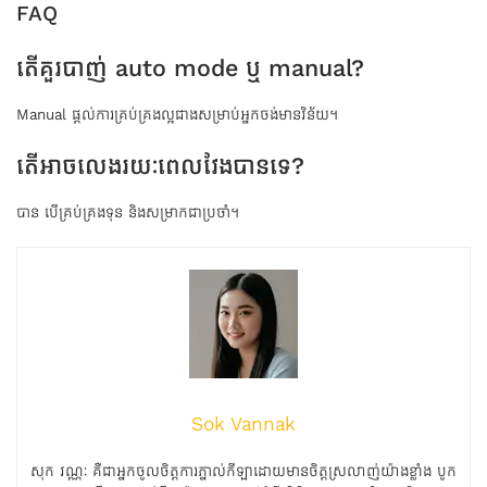
FAQ
តើគួរបាញ់ auto mode ឬ manual?
Manual ផ្តល់ការគ្រប់គ្រងល្អជាងសម្រាប់អ្នកចង់មានវិន័យ។
តើអាចលេងរយៈពេលវែងបានទេ?
បាន បើគ្រប់គ្រងទុន និងសម្រាកជាប្រចាំ។
Sok Vannak
សុក វណ្ណៈ គឺជាអ្នកចូលចិត្តការភ្នាល់កីឡាដោយមានចិត្តស្រលាញ់យ៉ាងខ្លាំង បូក