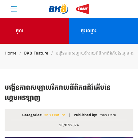
ចូល
ចុះឈ្មោះ
Home
BK8 Feature
បង្កើនភាពសប្បាយរីករាយពីពិភពដ៏រំភើបនៃហ្គេមអន
បង្កើនភាពសប្បាយរីករាយពីពិភពដ៏រំភើបនៃ
ហ្គេមអនឡាញ
Categories:
BK8 Feature
|
Published by:
Phan Dara
26/07/2024