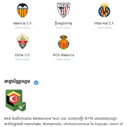
Valencia C.F.
ក្លឹបអត្តពលកម្ម
Villarreal C.F.
2021-2022
2021-2022
2021-2022
Elche C.F.
RCD Mallorca
2021-2022
2021-2022
អាជ្ញាប័ណ្ណហ្គេម
BK8 ដំណើរការដោយ Mettlemind Tech Ltd. លេខចុះបញ្ជី៖ 15779 ដោយបានចុះឈ្មោះ
អាស័យដ្ឋាននៅ Hamchako, Mutsamudu, កោះAutonomous នៃ Anjouan, Union of