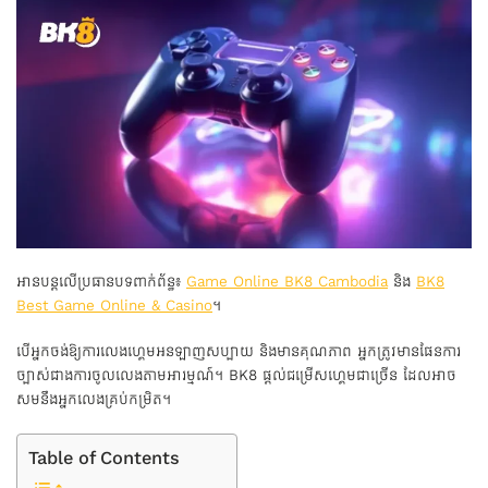
អានបន្តលើប្រធានបទពាក់ព័ន្ធ៖
Game Online BK8 Cambodia
និង
BK8
Best Game Online & Casino
។
បើអ្នកចង់ឱ្យការលេងហ្គេមអនឡាញសប្បាយ និងមានគុណភាព អ្នកត្រូវមានផែនការ
ច្បាស់ជាងការចូលលេងតាមអារម្មណ៍។ BK8 ផ្តល់ជម្រើសហ្គេមជាច្រើន ដែលអាច
សមនឹងអ្នកលេងគ្រប់កម្រិត។
Table of Contents