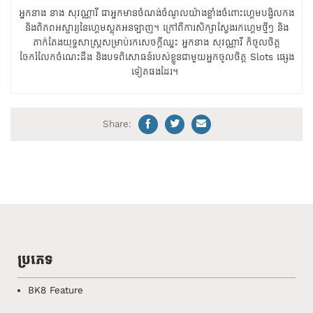
អ្នកនាង នាង សុវណ្ណារី ជាអ្នកមានចំណង់ចំណូលយ៉ាងខ្លាំងចំពោះហ្គេមបង្វិលកង
និងពិភពអស្ចារ្យនៃហ្គេមស្លុតអនឡាញ។ ក្រៅពីការសិក្សាស្វែងរកហ្គេមថ្មីៗ និង
តាក់តែងយុទ្ធសាស្រ្តសម្រាប់រកសេចក្តីឈ្នះ អ្នកនាង សុវណ្ណារី ក៏ចូលចិត្ត
ចែករំលែកចំណេះដឹង និងបទពិសោធន៍របស់ខ្លួនជាមួយអ្នកចូលចិត្ត Slots ផ្សេង
ទៀតផងដែរ។
Share:
ប្រភេទ
BK8 Feature