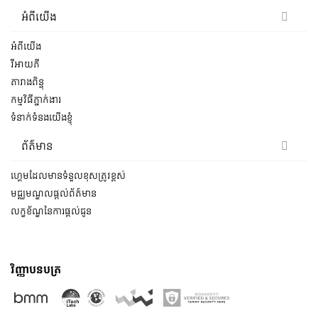
អំពីយើង
អំពីយើង
វីអាយភី
តារាងពិន្ទុ
កម្មវិធីភ្នាក់ងារ
ទំនាក់ទំនងយើងខ្ញុំ
ព័ត៌មាន
ហ្គេមដែលមានទំនួលខុសត្រូវខ្ពស់
មជ្ឈមណ្ឌលផ្ដល់ព័ត៍មាន
លក្ខខ័ណ្ឌនៃការផ្តល់ជូន
វិញ្ញាបនបត្រ