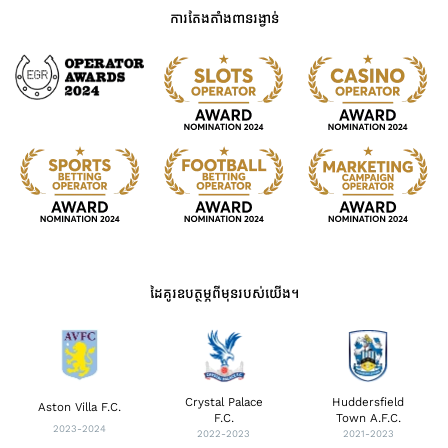
ការតែងតាំងពានរង្វាន់
ដៃគូរឧបត្ថម្ភពីមុនរបស់យើង។
Crystal Palace
Huddersfield
Aston Villa F.C.
F.C.
Town A.F.C.
2023-2024
2022-2023
2021-2023