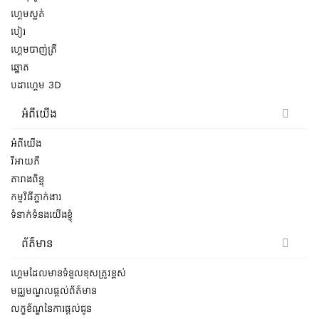
ហ្គេមស្លត់
បៀរ
ហ្គេមបាញ់ត្រី
ឆ្នោត
បដាហ្គេម 3D
អំពីយើង
អំពីយើង
វីអាយភី
តារាងពិន្ទុ
កម្មវិធីភ្នាក់ងារ
ទំនាក់ទំនងយើងខ្ញុំ
ព័ត៌មាន
ហ្គេមដែលមានទំនួលខុសត្រូវខ្ពស់
មជ្ឈមណ្ឌលផ្ដល់ព័ត៍មាន
លក្ខខ័ណ្ឌនៃការផ្តល់ជូន