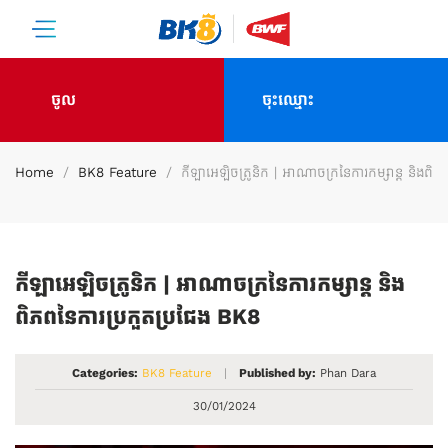
ចូល
ចុះឈ្មោះ
Home
BK8 Feature
កីឡាអេឡិចត្រូនិក | អាណាចក្រនៃការកម្សាន្ត និងពិភព​
កីឡាអេឡិចត្រូនិក | អាណាចក្រនៃការកម្សាន្ត និង
ពិភព​នៃ​ការ​ប្រកួត​ប្រជែង BK8
Categories:
BK8 Feature
|
Published by:
Phan Dara
30/01/2024