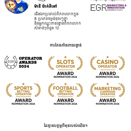
ម៉ានី ប៉ាក់គីអៅ
ជើងឯកប្រដាល់ពិភពលោកក្នុង
8 ប្រភេទទម្ងន់ខុសៗគ្នា
និងអ្នកឈ្នះពានរង្វាន់ពិភពលោក
សំខាន់ៗចំនួន 12
ការតែងតាំងពានរង្វាន់
ដៃគូរឧបត្ថម្ភពីមុនរបស់យើង។