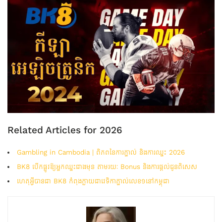
Related Articles for 2026
Gambling in Cambodia | ពិភពនៃការភ្នាល់ និងការឈ្នះ 2026
BK8 បើកផ្លូវឱ្យអ្នកឈ្នះជាងមុន តាមរយៈ Bonus និងការផ្ដល់ជូនពិសេស
ហេតុអ្វីបានជា BK8 កំពុងក្លាយជាវេទិកាភ្នាល់លេខ១នៅកម្ពុជា